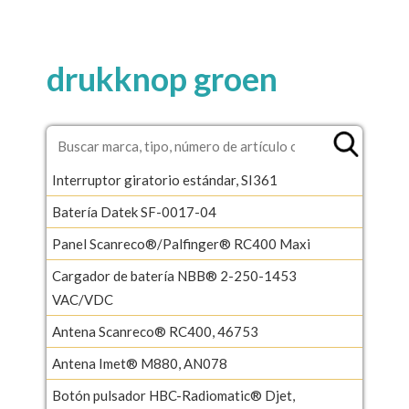
drukknop groen
Interruptor giratorio estándar, SI361
Batería Datek SF-0017-04
Panel Scanreco®/Palfinger® RC400 Maxi
Cargador de batería NBB® 2-250-1453
VAC/VDC
Antena Scanreco® RC400, 46753
Antena Imet® M880, AN078
Botón pulsador HBC-Radiomatic® Djet,