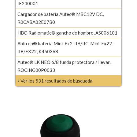
IE230001
Cargador de batería Autec® MBC12V DC,
R0CABA02E07B0
HBC-Radiomatic® gancho de hombro, AS006101
Abitron® batería Mini-Ex2-IIB/IIC, Mini-Ex22-
IIB/EX22, K450368
Autec® LK NEO 6/8 funda protectora / llevar,
ROCING00P0033
» Ver los 531 resultados de búsqueda