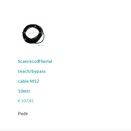
Scanreco®Serial
teach/bypass
cable M12
10mtr
€
107,45
Pedir