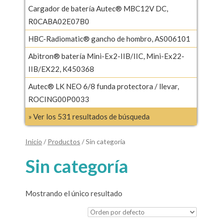
Cargador de batería Autec® MBC12V DC,
R0CABA02E07B0
HBC-Radiomatic® gancho de hombro, AS006101
Abitron® batería Mini-Ex2-IIB/IIC, Mini-Ex22-
IIB/EX22, K450368
Autec® LK NEO 6/8 funda protectora / llevar,
ROCING00P0033
» Ver los 531 resultados de búsqueda
Inicio
/
Productos
/ Sin categoría
Sin categoría
Mostrando el único resultado