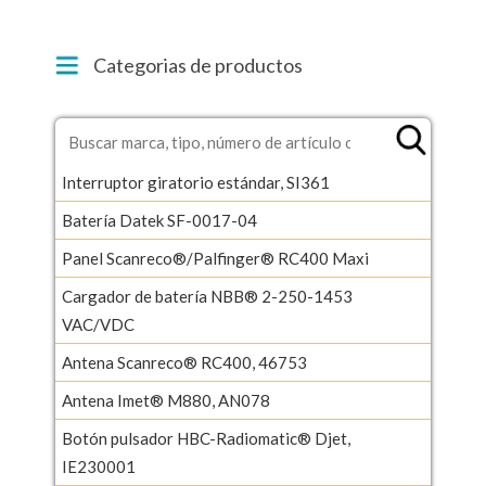
Categorias de productos
Interruptor giratorio estándar, SI361
Batería Datek SF-0017-04
Panel Scanreco®/Palfinger® RC400 Maxi
Cargador de batería NBB® 2-250-1453
VAC/VDC
Antena Scanreco® RC400, 46753
Antena Imet® M880, AN078
Botón pulsador HBC-Radiomatic® Djet,
IE230001