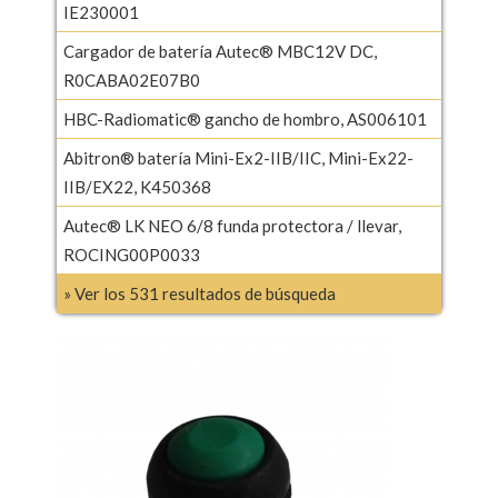
IE230001
Cargador de batería Autec® MBC12V DC,
R0CABA02E07B0
HBC-Radiomatic® gancho de hombro, AS006101
Abitron® batería Mini-Ex2-IIB/IIC, Mini-Ex22-
IIB/EX22, K450368
Autec® LK NEO 6/8 funda protectora / llevar,
ROCING00P0033
» Ver los 531 resultados de búsqueda