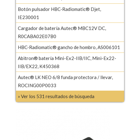
Botón pulsador HBC-Radiomatic® Djet,
IE230001
Cargador de batería Autec® MBC12V DC,
R0CABA02E07B0
HBC-Radiomatic® gancho de hombro, AS006101
Abitron® batería Mini-Ex2-IIB/IIC, Mini-Ex22-
IIB/EX22, K450368
Autec® LK NEO 6/8 funda protectora / llevar,
ROCING00P0033
» Ver los 531 resultados de búsqueda