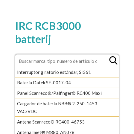
IRC RCB3000
batterij
Interruptor giratorio estándar, SI361
Batería Datek SF-0017-04
Panel Scanreco®/Palfinger® RC400 Maxi
Cargador de batería NBB® 2-250-1453
VAC/VDC
Antena Scanreco® RC400, 46753
Antena Imet® M880, AN078