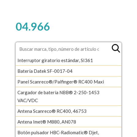
04.966
Interruptor giratorio estándar, SI361
Batería Datek SF-0017-04
Panel Scanreco®/Palfinger® RC400 Maxi
Cargador de batería NBB® 2-250-1453
VAC/VDC
Antena Scanreco® RC400, 46753
Antena Imet® M880, AN078
Botón pulsador HBC-Radiomatic® Djet,