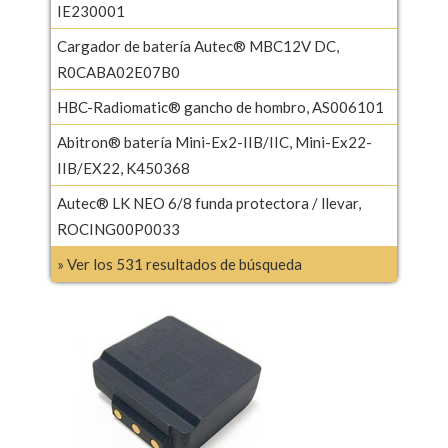
IE230001
Cargador de batería Autec® MBC12V DC,
R0CABA02E07B0
HBC-Radiomatic® gancho de hombro, AS006101
Abitron® batería Mini-Ex2-IIB/IIC, Mini-Ex22-
IIB/EX22, K450368
Autec® LK NEO 6/8 funda protectora / llevar,
ROCING00P0033
» Ver los 531 resultados de búsqueda