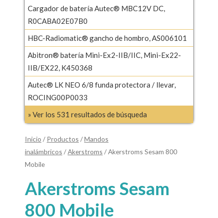
Cargador de batería Autec® MBC12V DC,
R0CABA02E07B0
HBC-Radiomatic® gancho de hombro, AS006101
Abitron® batería Mini-Ex2-IIB/IIC, Mini-Ex22-
IIB/EX22, K450368
Autec® LK NEO 6/8 funda protectora / llevar,
ROCING00P0033
» Ver los 531 resultados de búsqueda
Inicio
/
Productos
/
Mandos
inalámbricos
/
Akerstroms
/ Akerstroms Sesam 800
Mobile
Akerstroms Sesam
800 Mobile