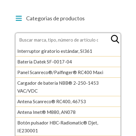
Categorias de productos
Interruptor giratorio estándar, SI361
Batería Datek SF-0017-04
Panel Scanreco®/Palfinger® RC400 Maxi
Cargador de batería NBB® 2-250-1453
VAC/VDC
Antena Scanreco® RC400, 46753
Antena Imet® M880, AN078
Botón pulsador HBC-Radiomatic® Djet,
IE230001