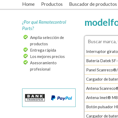
Home
Productos
Buscador de productos
modelfo
¿Por qué Remotecontrol
Parts?
Amplia selección de
productos
Entrega rápida
Interruptor girato
Los mejores precios
Batería Datek SF
Asesoramiento
profesional
Panel Scanreco®
Cargador de bat
Antena Scanreco
Antena Imet® M8
Botón pulsador H
Cargador de bat