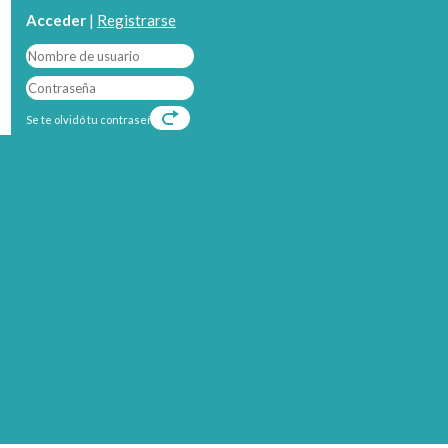
Acceder
|
Registrarse
Se te olvidó tu contraseña