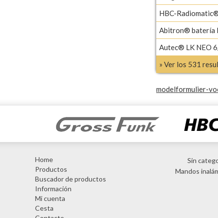
HBC-Radiomatic®
Abitron® batería
Autec® LK NEO 6/
» Ver los 531 res
modelformulier-vo
Home
Sin catego
Productos
Mandos inalá
Buscador de productos
Información
Mi cuenta
Cesta
Contacto