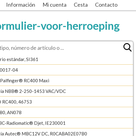
Información
Mi cuenta
Cesta
Contacto
rmulier-voor-herroeping
rio estándar, SI361
-0017-04
/Palfinger® RC400 Maxi
ería NBB® 2-250-1453 VAC/VDC
® RC400, 46753
80, AN078
BC-Radiomatic® Djet, IE230001
ería Autec® MBC12V DC, R0CABA02E07B0