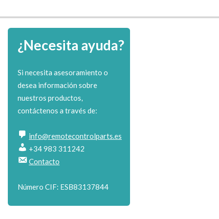
¿Necesita ayuda?
Si necesita asesoramiento o
desea información sobre
nuestros productos,
contáctenos a través de:
info@remotecontrolparts.es
+34 983 311242
Contacto
Número CIF: ESB83137844