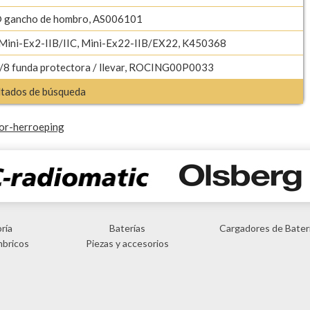
 gancho de hombro, AS006101
 Mini-Ex2-IIB/IIC, Mini-Ex22-IIB/EX22, K450368
8 funda protectora / llevar, ROCING00P0033
ultados de búsqueda
or-herroeping
ría
Baterías
Cargadores de Bater
mbricos
Piezas y accesorios