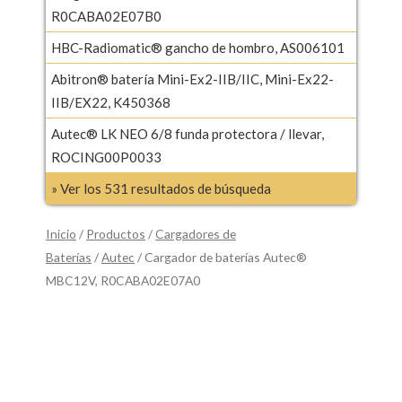
R0CABA02E07B0
HBC-Radiomatic® gancho de hombro, AS006101
Abitron® batería Mini-Ex2-IIB/IIC, Mini-Ex22-
IIB/EX22, K450368
Autec® LK NEO 6/8 funda protectora / llevar,
ROCING00P0033
» Ver los 531 resultados de búsqueda
Inicio
/
Productos
/
Cargadores de
Baterías
/
Autec
/ Cargador de baterías Autec®
MBC12V, R0CABA02E07A0