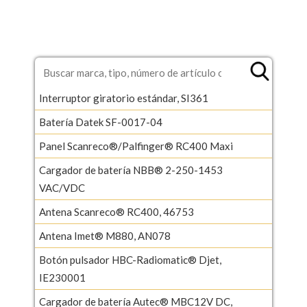
Interruptor giratorio estándar, SI361
Batería Datek SF-0017-04
Panel Scanreco®/Palfinger® RC400 Maxi
Cargador de batería NBB® 2-250-1453
VAC/VDC
Antena Scanreco® RC400, 46753
Antena Imet® M880, AN078
Botón pulsador HBC-Radiomatic® Djet,
IE230001
Cargador de batería Autec® MBC12V DC,