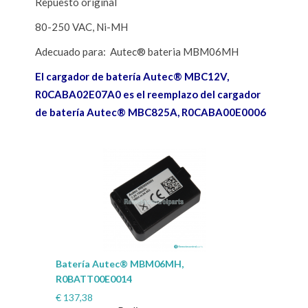
Repuesto original
80-250 VAC, Ni-MH
Adecuado para: Autec® bateria MBM06MH
El cargador de batería Autec® MBC12V,
R0CABA02E07A0 es el reemplazo del cargador
de batería Autec® MBC825A, R0CABA00E0006
Batería Autec® MBM06MH,
R0BATT00E0014
€
137,38