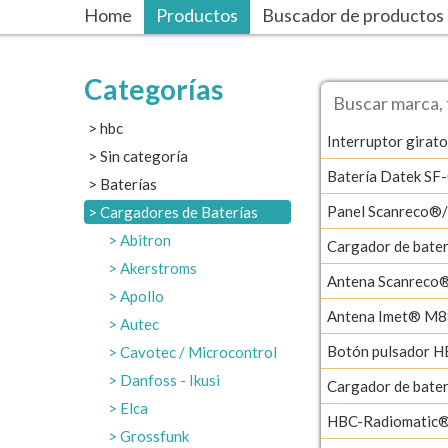
Home
Productos
Buscador de productos
Categorías
hbc
Interruptor girato
Sin categoría
Batería Datek SF
Baterías
Panel Scanreco®
Cargadores de Baterías
Abitron
Cargador de bat
Akerstroms
Antena Scanreco
Apollo
Antena Imet® M8
Autec
Botón pulsador H
Cavotec / Microcontrol
Danfoss - Ikusi
Cargador de bat
Elca
HBC-Radiomatic®
Grossfunk