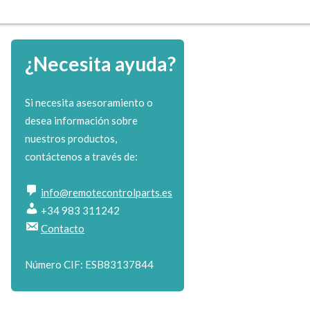
¿Necesita ayuda?
Si necesita asesoramiento o
desea información sobre
nuestros productos,
contáctenos a través de:
info@remotecontrolparts.es
+34 983 311242
Contacto
Número CIF: ESB83137844