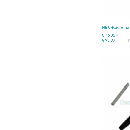
HBC-Radiomat
€
76,81
–
€
93,87