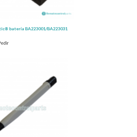
ic® batería BA223001/BA223031
Pedir