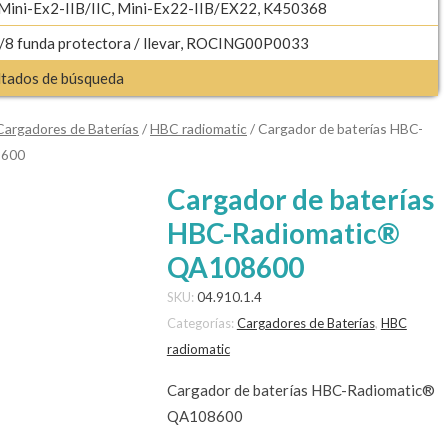
 Mini-Ex2-IIB/IIC, Mini-Ex22-IIB/EX22, K450368
8 funda protectora / llevar, ROCING00P0033
ultados de búsqueda
Cargadores de Baterías
/
HBC radiomatic
/ Cargador de baterías HBC-
8600
Cargador de baterías
HBC-Radiomatic®
QA108600
SKU:
04.910.1.4
Categorías:
Cargadores de Baterías
,
HBC
radiomatic
Cargador de baterías HBC-Radiomatic®
QA108600