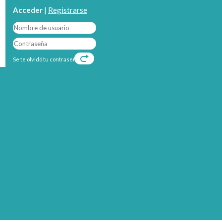
Acceder
|
Registrarse
Se te olvidó tu contraseña