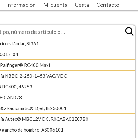
Información
Mi cuenta
Cesta
Contacto
rio estándar, SI361
-0017-04
/Palfinger® RC400 Maxi
ería NBB® 2-250-1453 VAC/VDC
® RC400, 46753
80, AN078
BC-Radiomatic® Djet, IE230001
ería Autec® MBC12V DC, R0CABA02E07B0
 gancho de hombro, AS006101