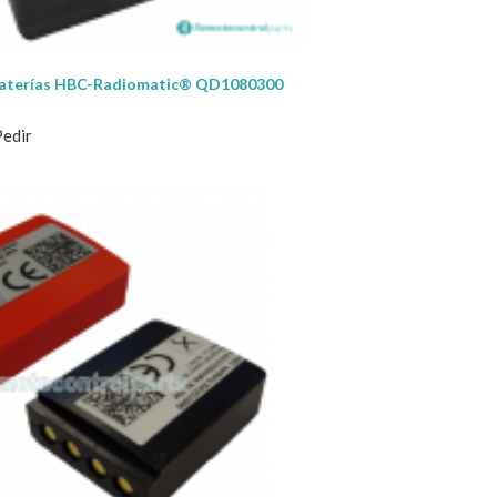
baterías HBC-Radiomatic® QD1080300
Pedir