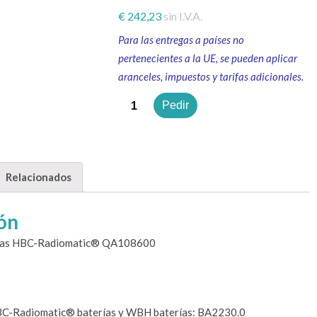
€
242,23
sin I.V.A.
Para las entregas a países no
pertenecientes a la UE, se pueden aplicar
aranceles, impuestos y tarifas adicionales.
Cantidad
Pedir
Relacionados
ón
rías HBC-Radiomatic® QA108600
C-Radiomatic® baterías y WBH baterías: BA2230.0