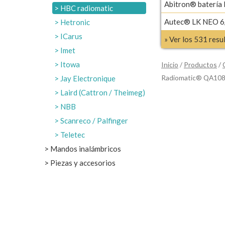
Abitron® batería
HBC radiomatic
Autec® LK NEO 6/
Hetronic
ICarus
» Ver los 531 res
Imet
Itowa
Inicio
/
Productos
/
Radiomatic® QA10
Jay Electronique
Laird (Cattron / Theimeg)
NBB
Scanreco / Palfinger
Teletec
Mandos inalámbricos
Piezas y accesorios