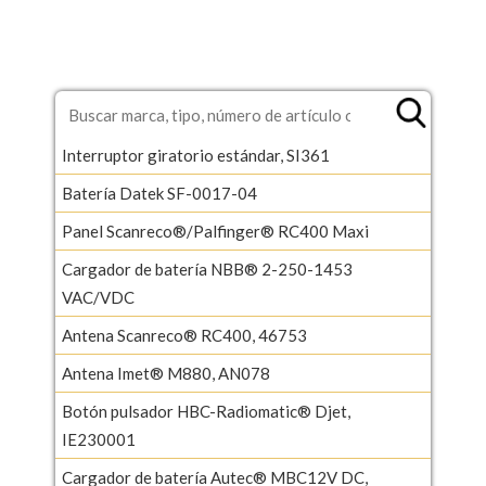
Interruptor giratorio estándar, SI361
Batería Datek SF-0017-04
Panel Scanreco®/Palfinger® RC400 Maxi
Cargador de batería NBB® 2-250-1453
VAC/VDC
Antena Scanreco® RC400, 46753
Antena Imet® M880, AN078
Botón pulsador HBC-Radiomatic® Djet,
IE230001
Cargador de batería Autec® MBC12V DC,