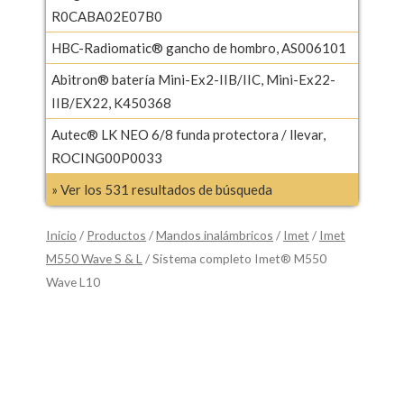
R0CABA02E07B0
HBC-Radiomatic® gancho de hombro, AS006101
Abitron® batería Mini-Ex2-IIB/IIC, Mini-Ex22-
IIB/EX22, K450368
Autec® LK NEO 6/8 funda protectora / llevar,
ROCING00P0033
» Ver los 531 resultados de búsqueda
Inicio
/
Productos
/
Mandos inalámbricos
/
Imet
/
Imet
M550 Wave S & L
/ Sistema completo Imet® M550
Wave L10