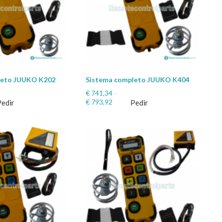
leto JUUKO K202
Sistema completo JUUKO K404
€
741,34
–
€
793,92
Pedir
Pedir