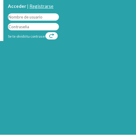
Acceder
|
Registrarse
Se te olvidó tu contraseña