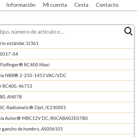
Información
Mi cuenta
Cesta
Contacto
rio estándar, SI361
-0017-04
/Palfinger® RC400 Maxi
ería NBB® 2-250-1453 VAC/VDC
® RC400, 46753
80, AN078
BC-Radiomatic® Djet, IE230001
ería Autec® MBC12V DC, R0CABA02E07B0
 gancho de hombro, AS006101