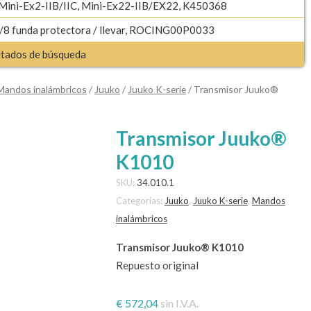
 Mini-Ex2-IIB/IIC, Mini-Ex22-IIB/EX22, K450368
8 funda protectora / llevar, ROCING00P0033
ultados de búsqueda
Mandos inalámbricos
/
Juuko
/
Juuko K-serie
/ Transmisor Juuko®
Transmisor Juuko®
K1010
SKU:
34.010.1
Categorías:
Juuko
,
Juuko K-serie
,
Mandos
inalámbricos
Transmisor Juuko® K1010
Repuesto original
€
572,04
sin I.V.A.