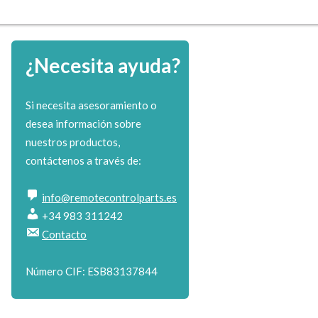
¿Necesita ayuda?
Si necesita asesoramiento o
desea información sobre
nuestros productos,
contáctenos a través de:
info@remotecontrolparts.es
+34 983 311242
Contacto
Número CIF: ESB83137844