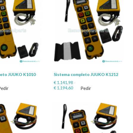
leto JUUKO K1010
Sistema completo JUUKO K1212
€
1.141,98
–
€
1.194,60
Pedir
Pedir