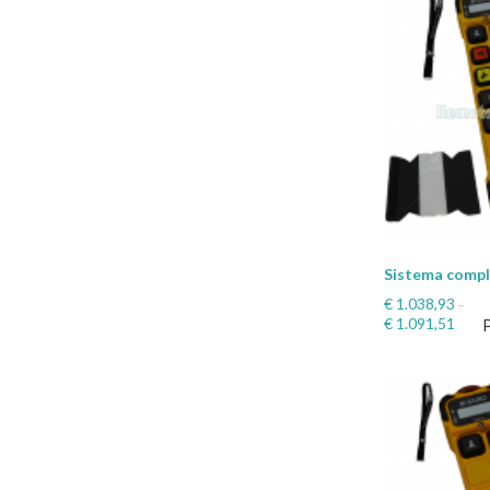
Sistema comp
€
1.038,93
–
€
1.091,51