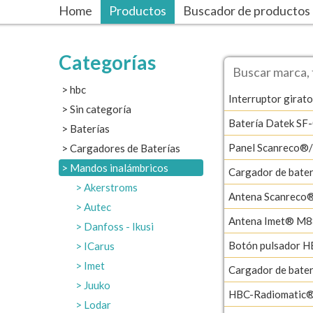
Home
Productos
Buscador de productos
Categorías
hbc
Interruptor girato
Sin categoría
Batería Datek SF
Baterías
Panel Scanreco®
Cargadores de Baterías
Mandos inalámbricos
Cargador de bat
Akerstroms
Antena Scanreco
Autec
Antena Imet® M8
Danfoss - Ikusi
Botón pulsador H
ICarus
Imet
Cargador de bat
Juuko
HBC-Radiomatic®
Lodar