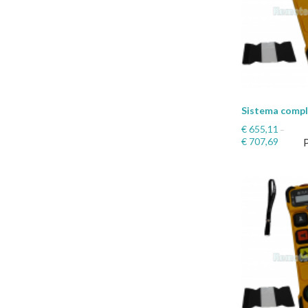
Sistema comp
€
655,11
–
€
707,69