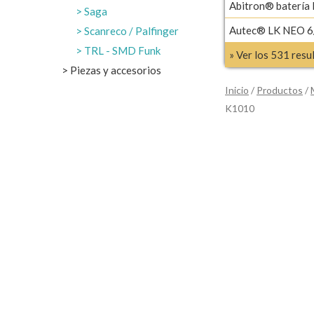
Abitron® batería
Saga
Autec® LK NEO 6/
Scanreco / Palfinger
TRL - SMD Funk
» Ver los 531 res
Piezas y accesorios
Inicio
/
Productos
/
K1010