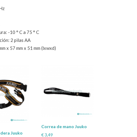
MHz
s
ra: -10 ° C a 75 ° C
ión: 2 pilas AA
mm x 57 mm x 51 mm (lxwxd)
Correa de mano Juuko
adera Juuko
€
3,49