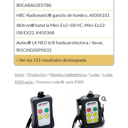
R0CABA02E07B0
HBC-Radiomatic® gancho de hombro, AS006101
Abitron® batería Mini-Ex2-IIB/IIC, Mini-Ex22-
IIB/EX22, K450368
Autec® LK NEO 6/8 funda protectora / llevar,
ROCING00P0033
» Ver los 531 resultados de búsqueda
Inicio
/
Productos
/
Mandos inalámbricos
/
Lodar
/
Lodar
9000 serie
/ Sistema Lodar® serie 9000