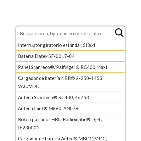
Interruptor giratorio estándar, SI361
Batería Datek SF-0017-04
Panel Scanreco®/Palfinger® RC400 Maxi
Cargador de batería NBB® 2-250-1453
VAC/VDC
Antena Scanreco® RC400, 46753
Antena Imet® M880, AN078
Botón pulsador HBC-Radiomatic® Djet,
IE230001
Cargador de batería Autec® MBC12V DC,