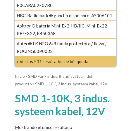
R0CABA02E07B0
HBC-Radiomatic® gancho de hombro, AS006101
Abitron® batería Mini-Ex2-IIB/IIC, Mini-Ex22-
IIB/EX22, K450368
Autec® LK NEO 6/8 funda protectora / llevar,
ROCING00P0033
» Ver los 531 resultados de búsqueda
Inicio
/ SMD Funk indus. (hand)systeem del
producto / SMD 1-10K, 3 indus. systeem kabel, 12V
SMD 1-10K, 3 indus.
systeem kabel, 12V
Mostrando el único resultado