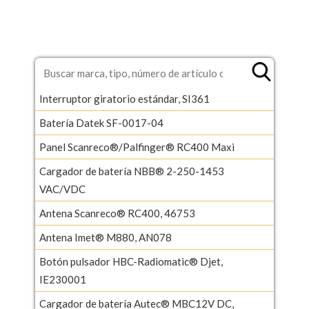
Interruptor giratorio estándar, SI361
Batería Datek SF-0017-04
Panel Scanreco®/Palfinger® RC400 Maxi
Cargador de batería NBB® 2-250-1453
VAC/VDC
Antena Scanreco® RC400, 46753
Antena Imet® M880, AN078
Botón pulsador HBC-Radiomatic® Djet,
IE230001
Cargador de batería Autec® MBC12V DC,