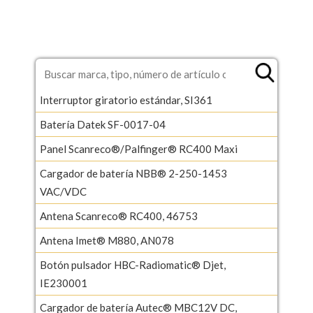
Interruptor giratorio estándar, SI361
Batería Datek SF-0017-04
Panel Scanreco®/Palfinger® RC400 Maxi
Cargador de batería NBB® 2-250-1453
VAC/VDC
Antena Scanreco® RC400, 46753
Antena Imet® M880, AN078
Botón pulsador HBC-Radiomatic® Djet,
IE230001
Cargador de batería Autec® MBC12V DC,