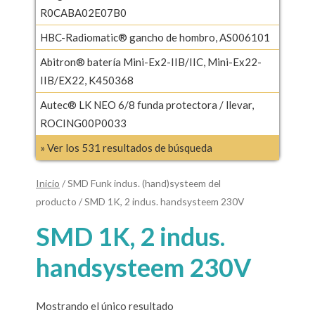
R0CABA02E07B0
HBC-Radiomatic® gancho de hombro, AS006101
Abitron® batería Mini-Ex2-IIB/IIC, Mini-Ex22-
IIB/EX22, K450368
Autec® LK NEO 6/8 funda protectora / llevar,
ROCING00P0033
» Ver los 531 resultados de búsqueda
Inicio
/ SMD Funk indus. (hand)systeem del
producto / SMD 1K, 2 indus. handsysteem 230V
SMD 1K, 2 indus.
handsysteem 230V
Mostrando el único resultado