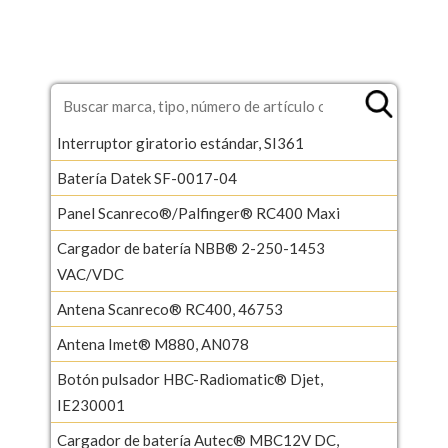
Interruptor giratorio estándar, SI361
Batería Datek SF-0017-04
Panel Scanreco®/Palfinger® RC400 Maxi
Cargador de batería NBB® 2-250-1453
VAC/VDC
Antena Scanreco® RC400, 46753
Antena Imet® M880, AN078
Botón pulsador HBC-Radiomatic® Djet,
IE230001
Cargador de batería Autec® MBC12V DC,