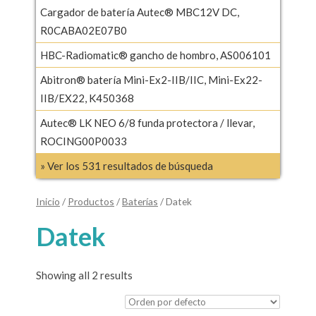
Cargador de batería Autec® MBC12V DC,
R0CABA02E07B0
HBC-Radiomatic® gancho de hombro, AS006101
Abitron® batería Mini-Ex2-IIB/IIC, Mini-Ex22-
IIB/EX22, K450368
Autec® LK NEO 6/8 funda protectora / llevar,
ROCING00P0033
» Ver los 531 resultados de búsqueda
Inicio
/
Productos
/
Baterías
/ Datek
Datek
Showing all 2 results