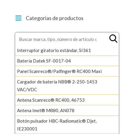
Categorias de productos
Interruptor giratorio estándar, SI361
Batería Datek SF-0017-04
Panel Scanreco®/Palfinger® RC400 Maxi
Cargador de batería NBB® 2-250-1453
VAC/VDC
Antena Scanreco® RC400, 46753
Antena Imet® M880, AN078
Botón pulsador HBC-Radiomatic® Djet,
IE230001