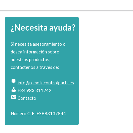
¿Necesita ayuda?
Si necesita asesoramiento o
desea información sobre
nuestros productos,
contáctenos a través de:
info@remotecontrolparts.es
+34 983 311242
Contacto
Número CIF: ESB83137844