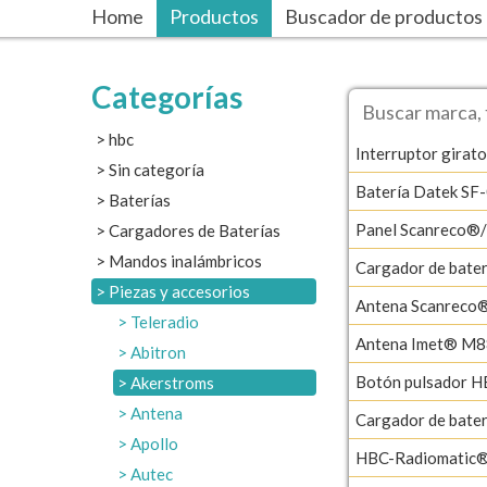
Home
Productos
Buscador de productos
Categorías
hbc
Interruptor girato
Sin categoría
Batería Datek SF
Baterías
Panel Scanreco®
Cargadores de Baterías
Mandos inalámbricos
Cargador de bat
Piezas y accesorios
Antena Scanreco
Teleradio
Antena Imet® M8
Abitron
Botón pulsador H
Akerstroms
Antena
Cargador de bat
Apollo
HBC-Radiomatic®
Autec