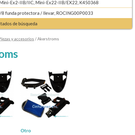
 Mini-Ex2-IIB/IIC, Mini-Ex22-IIB/EX22, K450368
8 funda protectora / llevar, ROCING00P0033
ultados de búsqueda
Piezas y accesorios
/ Akerstroms
roms
Otro