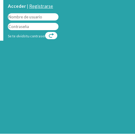
Acceder
|
Registrarse
Se te olvidó tu contraseña