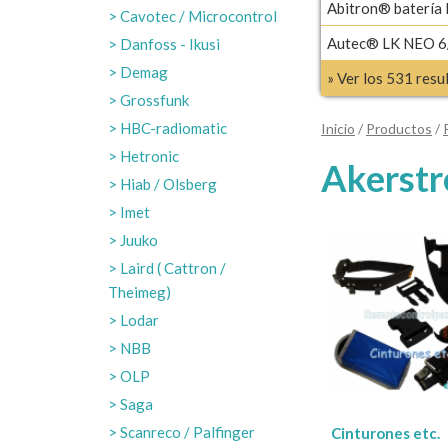
Abitron® batería
Cavotec / Microcontrol
Autec® LK NEO 6/
Danfoss - Ikusi
Demag
» Ver los 531 res
Grossfunk
HBC-radiomatic
Inicio
/
Productos
/
Hetronic
Akerst
Hiab / Olsberg
Imet
Juuko
Laird ( Cattron /
Theimeg)
Lodar
NBB
OLP
Saga
Scanreco / Palfinger
Cinturones etc.