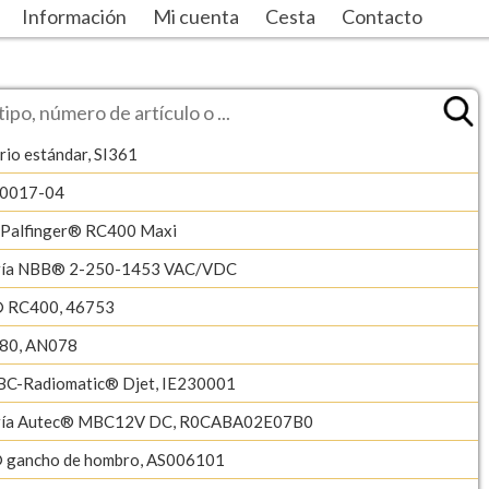
Información
Mi cuenta
Cesta
Contacto
rio estándar, SI361
-0017-04
/Palfinger® RC400 Maxi
ería NBB® 2-250-1453 VAC/VDC
® RC400, 46753
80, AN078
BC-Radiomatic® Djet, IE230001
ería Autec® MBC12V DC, R0CABA02E07B0
 gancho de hombro, AS006101