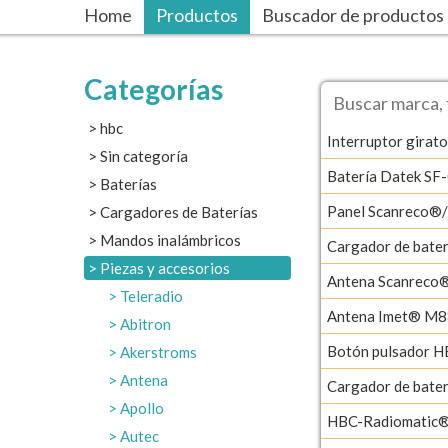
Home
Productos
Buscador de productos
Categorías
hbc
Interruptor girato
Sin categoría
Batería Datek SF
Baterías
Panel Scanreco®
Cargadores de Baterías
Mandos inalámbricos
Cargador de bat
Piezas y accesorios
Antena Scanreco
Teleradio
Antena Imet® M8
Abitron
Botón pulsador H
Akerstroms
Antena
Cargador de bat
Apollo
HBC-Radiomatic®
Autec