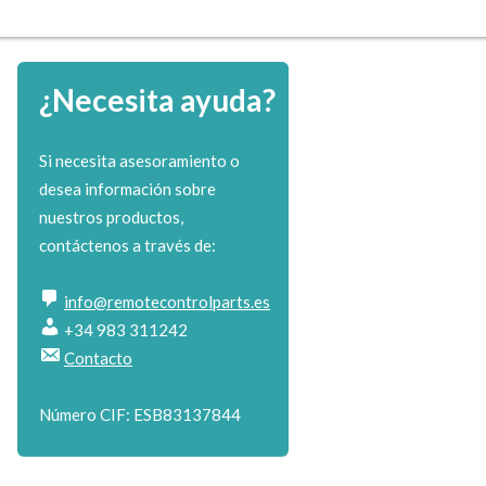
¿Necesita ayuda?
Si necesita asesoramiento o
desea información sobre
nuestros productos,
contáctenos a través de:
info@remotecontrolparts.es
+34 983 311242
Contacto
Número CIF: ESB83137844