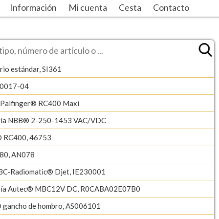
Información
Mi cuenta
Cesta
Contacto
rio estándar, SI361
-0017-04
/Palfinger® RC400 Maxi
ería NBB® 2-250-1453 VAC/VDC
® RC400, 46753
80, AN078
BC-Radiomatic® Djet, IE230001
ería Autec® MBC12V DC, R0CABA02E07B0
 gancho de hombro, AS006101