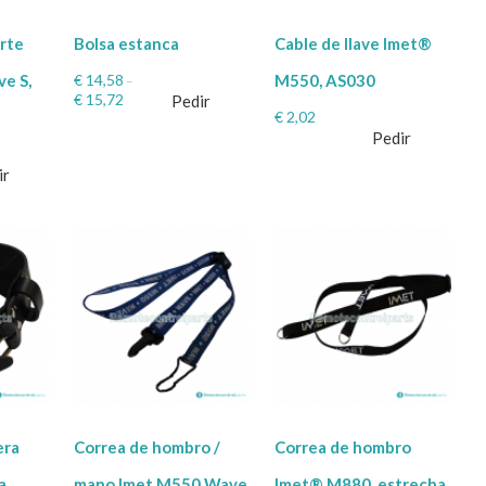
orte
Bolsa estanca
Cable de llave Imet®
€
14,58
e S,
M550, AS030
–
€
15,72
Pedir
€
2,02
Pedir
ir
era
Correa de hombro /
Correa de hombro
a
mano Imet M550 Wave,
Imet® M880, estrecha,