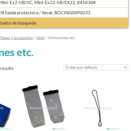
 Mini-Ex2-IIB/IIC, Mini-Ex22-IIB/EX22, K450368
8 funda protectora / llevar, ROCING00P0033
ultados de búsqueda
Piezas y accesorios
/
Imet
/ Cinturones etc.
nes etc.
results