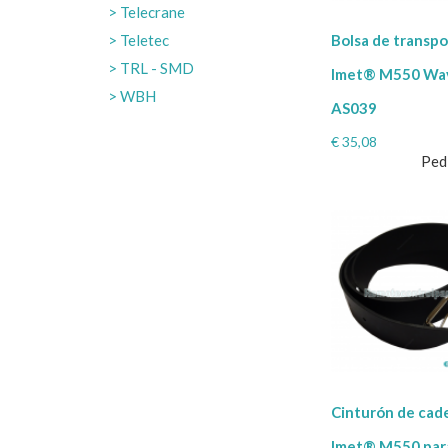
Telecrane
Teletec
Bolsa de transp
TRL - SMD
Imet® M550 Wav
WBH
AS039
€
35,08
Ped
Cinturón de cad
Imet® M550 par