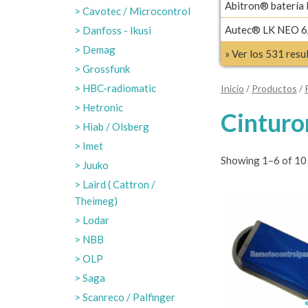
Abitron® batería
Cavotec / Microcontrol
Autec® LK NEO 6/
Danfoss - Ikusi
Demag
» Ver los 531 res
Grossfunk
HBC-radiomatic
Inicio
/
Productos
/
Hetronic
Cinturo
Hiab / Olsberg
Imet
Showing 1–6 of 10 
Juuko
Laird ( Cattron /
Theimeg)
Lodar
NBB
OLP
Saga
Scanreco / Palfinger