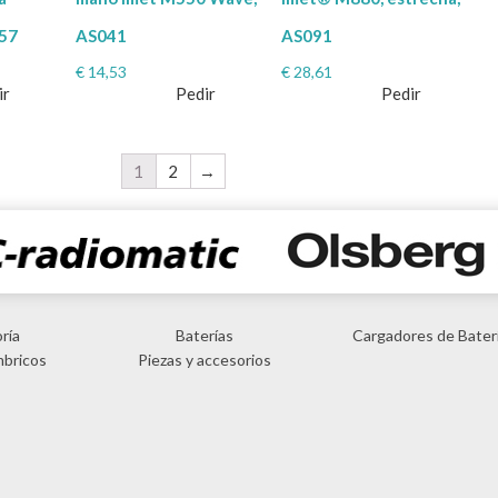
057
AS041
AS091
€
14,53
€
28,61
ir
Pedir
Pedir
1
2
→
ría
Baterías
Cargadores de Bater
mbricos
Piezas y accesorios