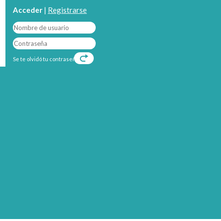
Acceder
|
Registrarse
Se te olvidó tu contraseña