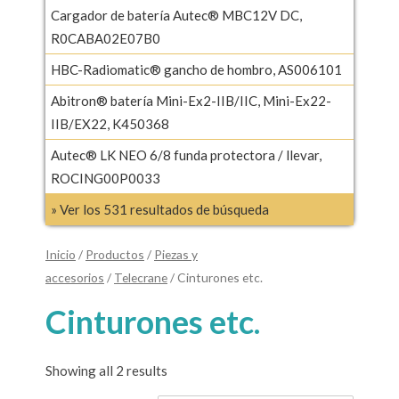
Cargador de batería Autec® MBC12V DC,
R0CABA02E07B0
HBC-Radiomatic® gancho de hombro, AS006101
Abitron® batería Mini-Ex2-IIB/IIC, Mini-Ex22-
IIB/EX22, K450368
Autec® LK NEO 6/8 funda protectora / llevar,
ROCING00P0033
» Ver los 531 resultados de búsqueda
Inicio
/
Productos
/
Piezas y
accesorios
/
Telecrane
/ Cinturones etc.
Cinturones etc.
Showing all 2 results