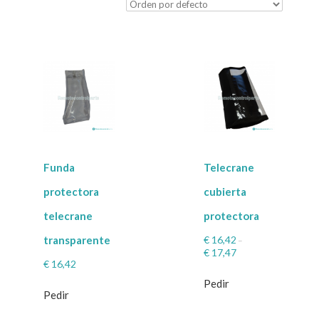
Funda
Telecrane
protectora
cubierta
telecrane
protectora
€
16,42
transparente
–
€
17,47
€
16,42
Pedir
Pedir