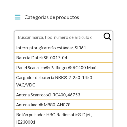
Categorias de productos
Interruptor giratorio estándar, SI361
Batería Datek SF-0017-04
Panel Scanreco®/Palfinger® RC400 Maxi
Cargador de batería NBB® 2-250-1453
VAC/VDC
Antena Scanreco® RC400, 46753
Antena Imet® M880, AN078
Botón pulsador HBC-Radiomatic® Djet,
IE230001