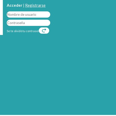
Acceder
|
Registrarse
Se te olvidó tu contraseña