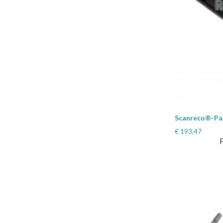
Scanreco®-Pal
€
193,47