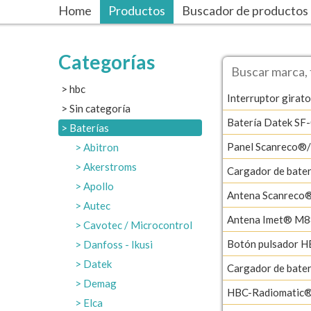
Home
Productos
Buscador de productos
Categorías
hbc
Interruptor girato
Sin categoría
Batería Datek SF
Baterías
Panel Scanreco®
Abitron
Akerstroms
Cargador de bat
Apollo
Antena Scanreco
Autec
Antena Imet® M8
Cavotec / Microcontrol
Botón pulsador H
Danfoss - Ikusi
Datek
Cargador de bat
Demag
HBC-Radiomatic®
Elca