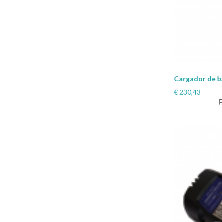
Cargador de b
€
230,43