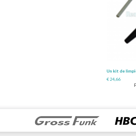
Un kit de limp
€
24,66