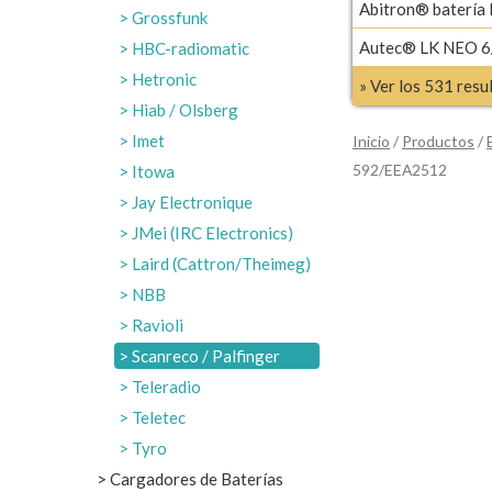
Abitron® batería
Grossfunk
Autec® LK NEO 6/
HBC-radiomatic
Hetronic
» Ver los 531 res
Hiab / Olsberg
Imet
Inicio
/
Productos
/
592/EEA2512
Itowa
Jay Electronique
JMei (IRC Electronics)
Laird (Cattron/Theimeg)
NBB
Ravioli
Scanreco / Palfinger
Teleradio
Teletec
Tyro
Cargadores de Baterías