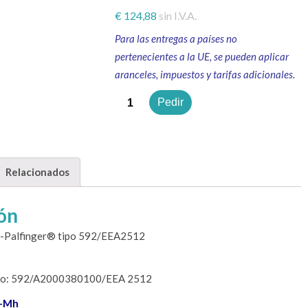
€
124,88
sin I.V.A.
Para las entregas a países no
pertenecientes a la UE, se pueden aplicar
aranceles, impuestos y tarifas adicionales.
Cantidad
Pedir
Relacionados
ón
®-Palfinger® tipo 592/EEA2512
to: 592/A2000380100/EEA 2512
i-Mh