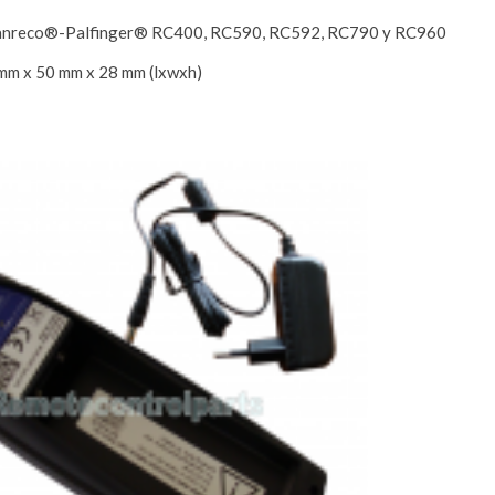
canreco®-Palfinger® RC400, RC590, RC592, RC790 y RC960
mm x 50 mm x 28 mm (lxwxh)