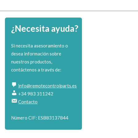
¿Necesita ayuda?
Si necesita asesoramiento o
desea información sobre
nuestros productos,
contáctenos a través de:
info@remotecontrolparts.es
+34 983 311242
Contacto
Número CIF: ESB83137844