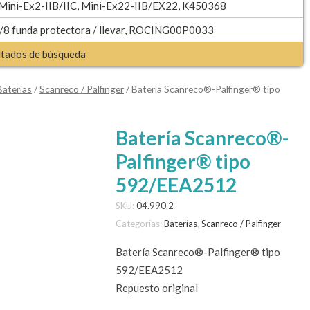
 Mini-Ex2-IIB/IIC, Mini-Ex22-IIB/EX22, K450368
8 funda protectora / llevar, ROCING00P0033
ultados de búsqueda
Baterías
/
Scanreco / Palfinger
/ Batería Scanreco®-Palfinger® tipo
Batería Scanreco®-
Palfinger® tipo
592/EEA2512
SKU:
04.990.2
Categorías:
Baterías
,
Scanreco / Palfinger
Batería Scanreco®-Palfinger® tipo
592/EEA2512
Repuesto original