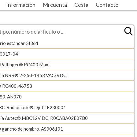
Información
Mi cuenta
Cesta
Contacto
rio estándar, SI361
-0017-04
/Palfinger® RC400 Maxi
ería NBB® 2-250-1453 VAC/VDC
® RC400, 46753
80, AN078
BC-Radiomatic® Djet, IE230001
ería Autec® MBC12V DC, R0CABA02E07B0
 gancho de hombro, AS006101