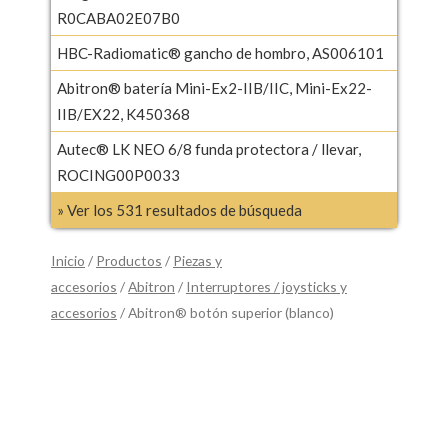
R0CABA02E07B0
HBC-Radiomatic® gancho de hombro, AS006101
Abitron® batería Mini-Ex2-IIB/IIC, Mini-Ex22-
IIB/EX22, K450368
Autec® LK NEO 6/8 funda protectora / llevar,
ROCING00P0033
» Ver los 531 resultados de búsqueda
Inicio
/
Productos
/
Piezas y
accesorios
/
Abitron
/
Interruptores / joysticks y
accesorios
/ Abitron® botón superior (blanco)