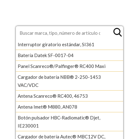
Interruptor giratorio estándar, SI361
Batería Datek SF-0017-04
Panel Scanreco®/Palfinger® RC400 Maxi
Cargador de batería NBB® 2-250-1453
VAC/VDC
Antena Scanreco® RC400, 46753
Antena Imet® M880, AN078
Botón pulsador HBC-Radiomatic® Djet,
IE230001
Cargador de batería Autec® MBC12V DC,