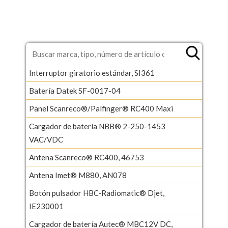
Interruptor giratorio estándar, SI361
Batería Datek SF-0017-04
Panel Scanreco®/Palfinger® RC400 Maxi
Cargador de batería NBB® 2-250-1453
VAC/VDC
Antena Scanreco® RC400, 46753
Antena Imet® M880, AN078
Botón pulsador HBC-Radiomatic® Djet,
IE230001
Cargador de batería Autec® MBC12V DC,