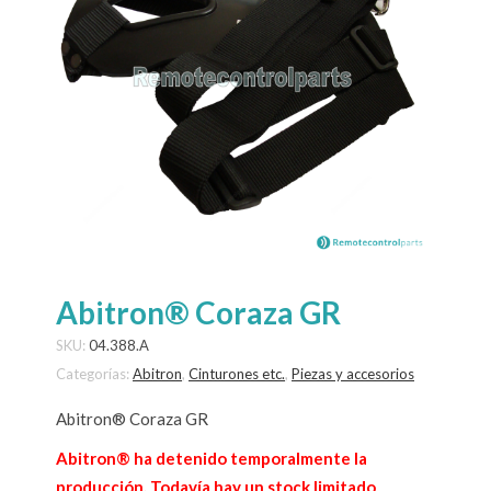
Abitron® Coraza GR
SKU:
04.388.A
Categorías:
Abitron
,
Cinturones etc.
,
Piezas y accesorios
Abitron® Coraza GR
Abitron® ha detenido temporalmente la
producción. Todavía hay un stock limitado