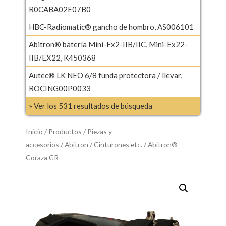
R0CABA02E07B0
HBC-Radiomatic® gancho de hombro, AS006101
Abitron® batería Mini-Ex2-IIB/IIC, Mini-Ex22-
IIB/EX22, K450368
Autec® LK NEO 6/8 funda protectora / llevar,
ROCING00P0033
» Ver los 531 resultados de búsqueda
Inicio
/
Productos
/
Piezas y
accesorios
/
Abitron
/
Cinturones etc.
/ Abitron®
Coraza GR