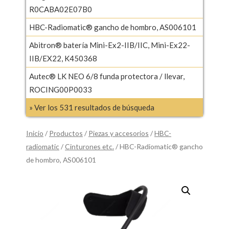
R0CABA02E07B0
HBC-Radiomatic® gancho de hombro, AS006101
Abitron® batería Mini-Ex2-IIB/IIC, Mini-Ex22-
IIB/EX22, K450368
Autec® LK NEO 6/8 funda protectora / llevar,
ROCING00P0033
» Ver los 531 resultados de búsqueda
Inicio
/
Productos
/
Piezas y accesorios
/
HBC-
radiomatic
/
Cinturones etc.
/ HBC-Radiomatic® gancho
de hombro, AS006101