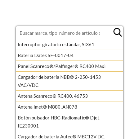
Interruptor giratorio estándar, SI361
Batería Datek SF-0017-04
Panel Scanreco®/Palfinger® RC400 Maxi
Cargador de batería NBB® 2-250-1453
VAC/VDC
Antena Scanreco® RC400, 46753
Antena Imet® M880, AN078
Botón pulsador HBC-Radiomatic® Djet,
IE230001
Cargador de batería Autec® MBC12V DC,