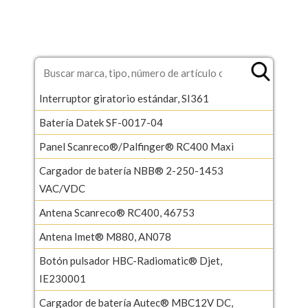
Interruptor giratorio estándar, SI361
Batería Datek SF-0017-04
Panel Scanreco®/Palfinger® RC400 Maxi
Cargador de batería NBB® 2-250-1453
VAC/VDC
Antena Scanreco® RC400, 46753
Antena Imet® M880, AN078
Botón pulsador HBC-Radiomatic® Djet,
IE230001
Cargador de batería Autec® MBC12V DC,