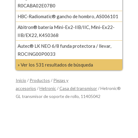
R0CABA02E07B0
HBC-Radiomatic® gancho de hombro, AS006101
Abitron® batería Mini-Ex2-IIB/IIC, Mini-Ex22-
IIB/EX22, K450368
Autec® LK NEO 6/8 funda protectora / llevar,
ROCING00P0033
» Ver los 531 resultados de búsqueda
Inicio
/
Productos
/
Piezas y
accesorios
/
Hetronic
/
Casa del transmisor
/ Hetronic®
GL transmisor de soporte de rollo, 11405042