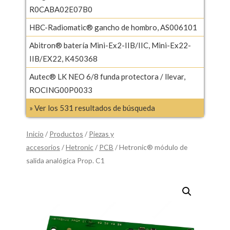
R0CABA02E07B0
HBC-Radiomatic® gancho de hombro, AS006101
Abitron® batería Mini-Ex2-IIB/IIC, Mini-Ex22-
IIB/EX22, K450368
Autec® LK NEO 6/8 funda protectora / llevar,
ROCING00P0033
» Ver los 531 resultados de búsqueda
Inicio
/
Productos
/
Piezas y
accesorios
/
Hetronic
/
PCB
/ Hetronic® módulo de
salida analógica Prop. C1