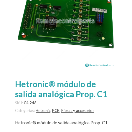
Hetronic® módulo de
salida analógica Prop. C1
SKU:
04.246
Categorías:
Hetronic
,
PCB
,
Piezas y accesorios
Hetronic® módulo de salida analógica Prop. C1