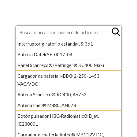
Interruptor giratorio estándar, SI361
Batería Datek SF-0017-04
Panel Scanreco®/Palfinger® RC400 Maxi
Cargador de batería NBB® 2-250-1453
VAC/VDC
Antena Scanreco® RC400, 46753
Antena Imet® M880, AN078
Botón pulsador HBC-Radiomatic® Djet,
IE230001
Cargador de batería Autec® MBC12V DC,