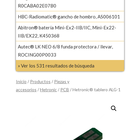
R0CABA02E07B0
HBC-Radiomatic® gancho de hombro, AS006101
Abitron® batería Mini-Ex2-IIB/IIC, Mini-Ex22-
IIB/EX22, K450368
Autec® LK NEO 6/8 funda protectora / llevar,
ROCING00P0033
» Ver los 531 resultados de búsqueda
Inicio
/
Productos
/
Piezas y
accesorios
/
Hetronic
/
PCB
/ Hetronic® tablero ALG-1