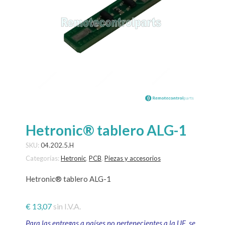
Hetronic® tablero ALG-1
SKU:
04.202.5.H
Categorías:
Hetronic
,
PCB
,
Piezas y accesorios
Hetronic® tablero ALG-1
€
13,07
sin I.V.A.
Para las entregas a países no pertenecientes a la UE, se