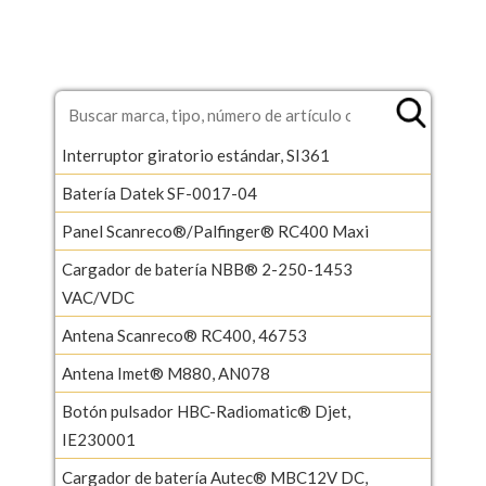
Interruptor giratorio estándar, SI361
Batería Datek SF-0017-04
Panel Scanreco®/Palfinger® RC400 Maxi
Cargador de batería NBB® 2-250-1453
VAC/VDC
Antena Scanreco® RC400, 46753
Antena Imet® M880, AN078
Botón pulsador HBC-Radiomatic® Djet,
IE230001
Cargador de batería Autec® MBC12V DC,