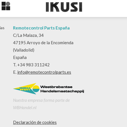
ías
Remotecontrol Parts España
C/La Malaza, 34
47195 Arroyo de la Encomienda
(Valladolid)
España
T. +34 983 311242
E.
info@remotecontrolparts.es
Nuestra empresa forma parte de
WBHandel.nl
Declaración de cookies