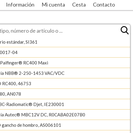
Información
Mi cuenta
Cesta
Contacto
rio estándar, SI361
-0017-04
/Palfinger® RC400 Maxi
ería NBB® 2-250-1453 VAC/VDC
® RC400, 46753
80, AN078
BC-Radiomatic® Djet, IE230001
ería Autec® MBC12V DC, R0CABA02E07B0
 gancho de hombro, AS006101