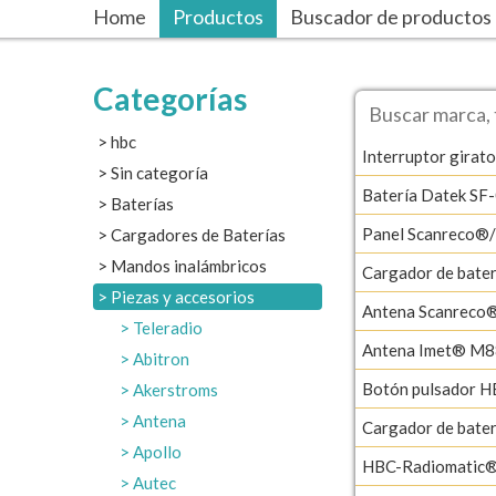
Home
Productos
Buscador de productos
Categorías
hbc
Interruptor girato
Sin categoría
Batería Datek SF
Baterías
Panel Scanreco®
Cargadores de Baterías
Mandos inalámbricos
Cargador de bat
Piezas y accesorios
Antena Scanreco
Teleradio
Antena Imet® M8
Abitron
Botón pulsador H
Akerstroms
Antena
Cargador de bat
Apollo
HBC-Radiomatic®
Autec