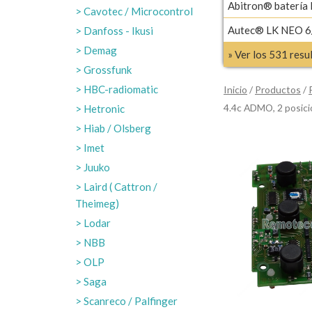
Abitron® batería
Cavotec / Microcontrol
Autec® LK NEO 6/
Danfoss - Ikusi
Demag
» Ver los 531 res
Grossfunk
HBC-radiomatic
Inicio
/
Productos
/
4.4c ADMO, 2 posic
Hetronic
Hiab / Olsberg
Imet
Juuko
Laird ( Cattron /
Theimeg)
Lodar
NBB
OLP
Saga
Scanreco / Palfinger