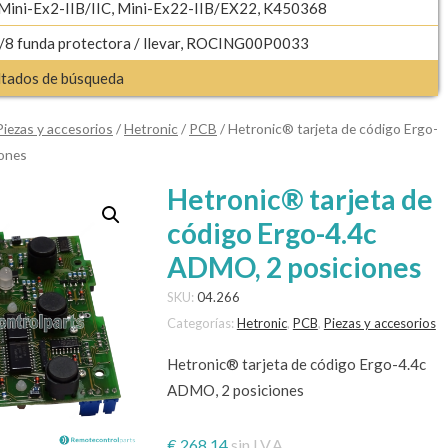
 Mini-Ex2-IIB/IIC, Mini-Ex22-IIB/EX22, K450368
8 funda protectora / llevar, ROCING00P0033
ultados de búsqueda
Piezas y accesorios
/
Hetronic
/
PCB
/ Hetronic® tarjeta de código Ergo-
iones
Hetronic® tarjeta de
código Ergo-4.4c
ADMO, 2 posiciones
SKU:
04.266
Categorías:
Hetronic
,
PCB
,
Piezas y accesorios
Hetronic® tarjeta de código Ergo-4.4c
ADMO, 2 posiciones
€
268,14
sin I.V.A.