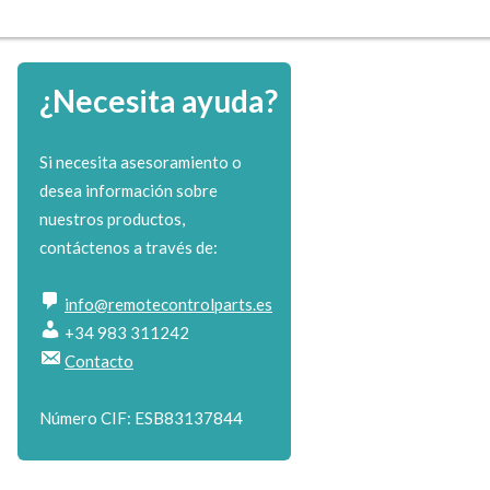
¿Necesita ayuda?
Si necesita asesoramiento o
desea información sobre
nuestros productos,
contáctenos a través de:
info@remotecontrolparts.es
+34 983 311242
Contacto
Número CIF: ESB83137844