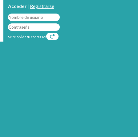
Acceder
|
Registrarse
Se te olvidó tu contraseña