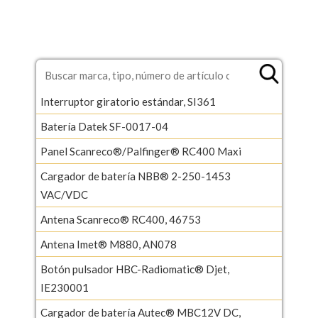
Interruptor giratorio estándar, SI361
Batería Datek SF-0017-04
Panel Scanreco®/Palfinger® RC400 Maxi
Cargador de batería NBB® 2-250-1453
VAC/VDC
Antena Scanreco® RC400, 46753
Antena Imet® M880, AN078
Botón pulsador HBC-Radiomatic® Djet,
IE230001
Cargador de batería Autec® MBC12V DC,