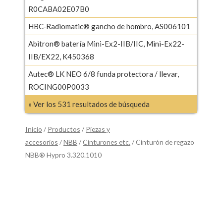
R0CABA02E07B0
HBC-Radiomatic® gancho de hombro, AS006101
Abitron® batería Mini-Ex2-IIB/IIC, Mini-Ex22-
IIB/EX22, K450368
Autec® LK NEO 6/8 funda protectora / llevar,
ROCING00P0033
» Ver los 531 resultados de búsqueda
Inicio
/
Productos
/
Piezas y
accesorios
/
NBB
/
Cinturones etc.
/ Cinturón de regazo
NBB® Hypro 3.320.1010