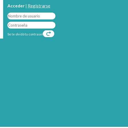
Acceder
|
Registrarse
Se te olvidó tu contraseña