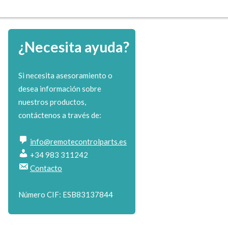
¿Necesita ayuda?
Si necesita asesoramiento o
desea información sobre
nuestros productos,
contáctenos a través de:
info@remotecontrolparts.es
+34 983 311242
Contacto
Número CIF: ESB83137844