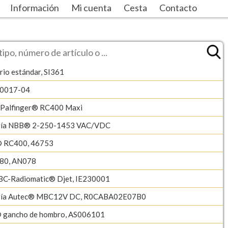
Información
Mi cuenta
Cesta
Contacto
rio estándar, SI361
-0017-04
/Palfinger® RC400 Maxi
ería NBB® 2-250-1453 VAC/VDC
® RC400, 46753
80, AN078
BC-Radiomatic® Djet, IE230001
ería Autec® MBC12V DC, R0CABA02E07B0
 gancho de hombro, AS006101