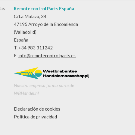
ías
Remotecontrol Parts España
C/La Malaza, 34
47195 Arroyo de la Encomienda
(Valladolid)
España
T. +34 983 311242
E.
info@remotecontrolparts.es
Nuestra empresa forma parte de
WBHandel.nl
Declaración de cookies
Política de privacidad