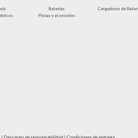
ría
Baterías
Cargadores de Bater
mbricos
Piezas y accesorios
 |
Descargo de responsabilidad
|
Condiciones de entrega