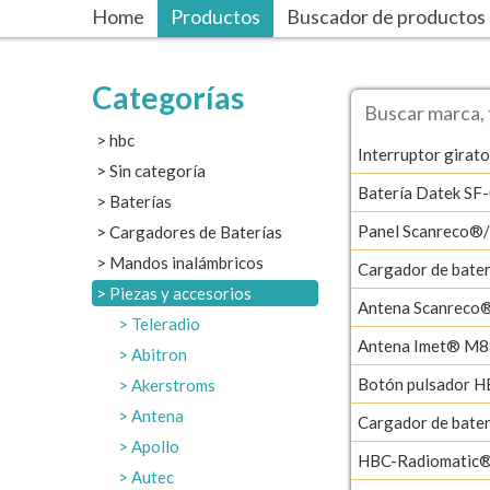
Home
Productos
Buscador de productos
Categorías
hbc
Interruptor girato
Sin categoría
Batería Datek SF
Baterías
Panel Scanreco®
Cargadores de Baterías
Mandos inalámbricos
Cargador de bat
Piezas y accesorios
Antena Scanreco
Teleradio
Antena Imet® M8
Abitron
Botón pulsador H
Akerstroms
Antena
Cargador de bat
Apollo
HBC-Radiomatic®
Autec