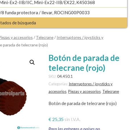
 Mini-Ex2-IIB/IIC, Mini-Ex22-IIB/EX22, K450368
8 funda protectora / llevar, ROCING00P0033
ultados de búsqueda
Piezas y accesorios
/
Telecrane
/
Interruptores / joysticks y
e parada de telecrane (rojo)
Botón de parada de
telecrane (rojo)
SKU:
04.450.1
Categorías:
Interruptores / joysticks y
accesorios
,
Piezas y accesorios
,
Telecrane
Botón de parada de telecrane (rojo)
€
25,35
sin I.V.A.
Para las entregas a países no