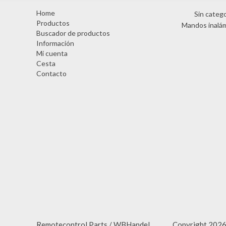
Home
Sin catego
Productos
Mandos inalá
Buscador de productos
Información
Mi cuenta
Cesta
Contacto
Remotecontrol Parts / WBHandel Copyright 2026