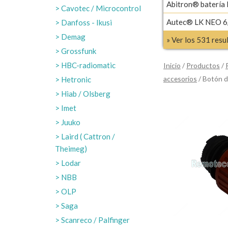
Abitron® batería
Cavotec / Microcontrol
Autec® LK NEO 6/
Danfoss - Ikusi
Demag
» Ver los 531 res
Grossfunk
HBC-radiomatic
Inicio
/
Productos
/
accesorios
/ Botón d
Hetronic
Hiab / Olsberg
Imet
Juuko
Laird ( Cattron /
Theimeg)
Lodar
NBB
OLP
Saga
Scanreco / Palfinger