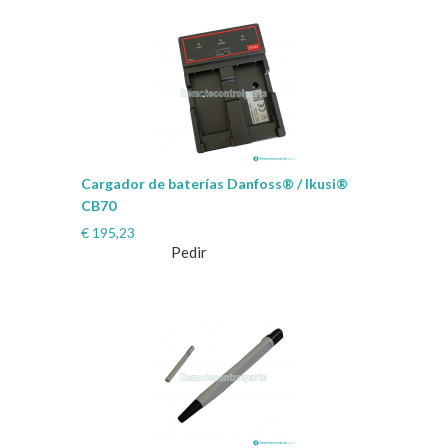
Cargador de baterías Danfoss® / Ikusi®
CB70
€
195,23
Pedir