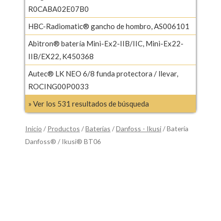
R0CABA02E07B0
HBC-Radiomatic® gancho de hombro, AS006101
Abitron® batería Mini-Ex2-IIB/IIC, Mini-Ex22-
IIB/EX22, K450368
Autec® LK NEO 6/8 funda protectora / llevar,
ROCING00P0033
» Ver los 531 resultados de búsqueda
Inicio
/
Productos
/
Baterías
/
Danfoss - Ikusi
/ Batería
Danfoss® / Ikusi® BT06