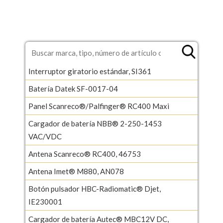
Interruptor giratorio estándar, SI361
Batería Datek SF-0017-04
Panel Scanreco®/Palfinger® RC400 Maxi
Cargador de batería NBB® 2-250-1453
VAC/VDC
Antena Scanreco® RC400, 46753
Antena Imet® M880, AN078
Botón pulsador HBC-Radiomatic® Djet,
IE230001
Cargador de batería Autec® MBC12V DC,