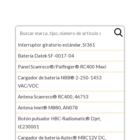
Interruptor giratorio estándar, SI361
Batería Datek SF-0017-04
Panel Scanreco®/Palfinger® RC400 Maxi
Cargador de batería NBB® 2-250-1453
VAC/VDC
Antena Scanreco® RC400, 46753
Antena Imet® M880, AN078
Botón pulsador HBC-Radiomatic® Djet,
IE230001
Cargador de batería Autec® MBC12V DC,