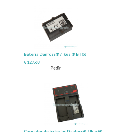
Batería Danfoss® / Ikusi® BT06
€
127,68
Pedir
Cargador de baterías Danfoss® / Ikusi®