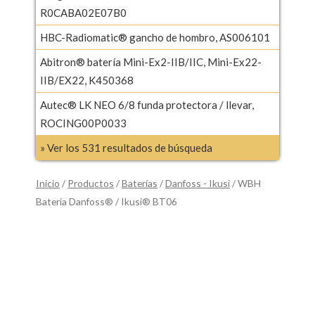
R0CABA02E07B0
HBC-Radiomatic® gancho de hombro, AS006101
Abitron® batería Mini-Ex2-IIB/IIC, Mini-Ex22-
IIB/EX22, K450368
Autec® LK NEO 6/8 funda protectora / llevar,
ROCING00P0033
» Ver los 531 resultados de búsqueda
Inicio
/
Productos
/
Baterías
/
Danfoss - Ikusi
/ WBH
Batería Danfoss® / Ikusi® BT06