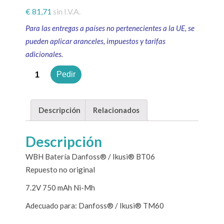
€
81,71
sin I.V.A.
Para las entregas a países no pertenecientes a la UE, se
pueden aplicar aranceles, impuestos y tarifas
adicionales.
Cantidad
Pedir
Descripción
Relacionados
Descripción
WBH Batería Danfoss® / Ikusi® BT06
Repuesto no original
7.2V 750 mAh Ni-Mh
Adecuado para: Danfoss® / Ikusi® TM60