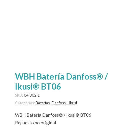
WBH Batería Danfoss® /
Ikusi® BT06
SKU:
04.802.1
Categorías:
Baterías
,
Danfoss - Ikusi
WBH Batería Danfoss® / Ikusi® BT06
Repuesto no original